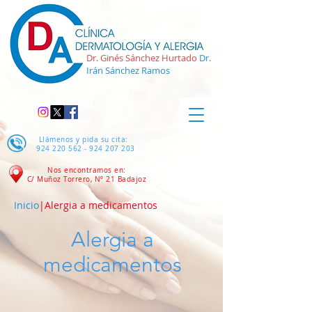
Dr. Ginés Sánchez Hurtado
Dr.
Irán Sánchez Ramos
Llámenos y pida su cita:
924 220 562 - 924 207
203
Nos encontramos en:
C/ Muñoz Torrero, Nº 21
Badajoz
Inicio
|Alergia a medicamentos
Alergia a
medicamentos