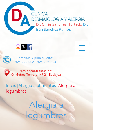
Dr. Ginés Sánchez Hurtado
Dr.
Irán Sánchez Ramos
Llámenos y pida su cita:
924 220 562 - 924 207
203
Nos encontramos en:
C/ Muñoz Torrero, Nº 21
Badajoz
Inicio
|
Alergia a alimentos
|Alergia a
legumbres
Alergia a
legumbres