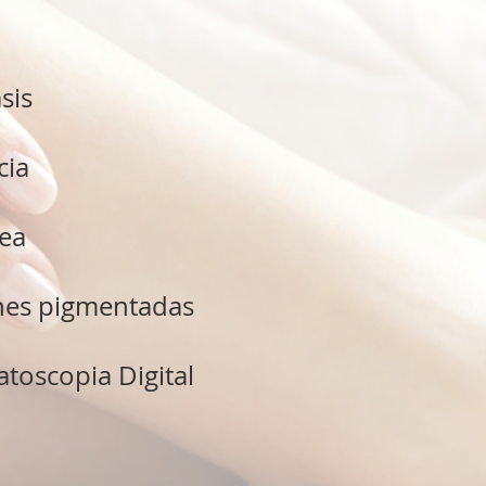
sis
cia
ea
nes pigmentadas
toscopia Digital