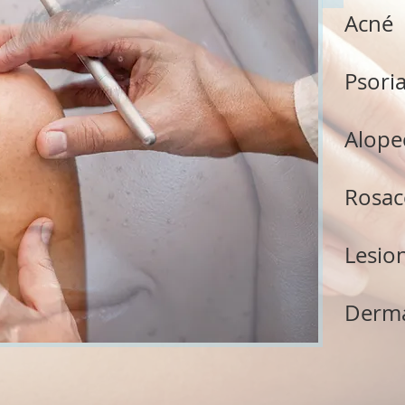
Acné
Psoria
Alope
Rosac
Lesio
Derma