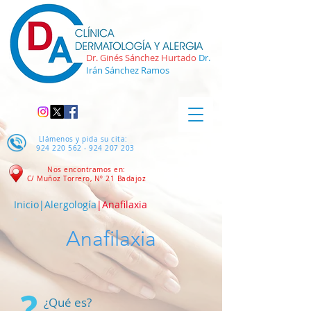
Dr. Ginés Sánchez Hurtado
Dr.
Irán Sánchez Ramos
Llámenos y pida su cita:
924 220 562 - 924 207
203
Nos encontramos en:
C/ Muñoz Torrero, Nº 21
Badajoz
Inicio
|
Alergología
|Anafilaxia
Anafilaxia
¿Qué es?