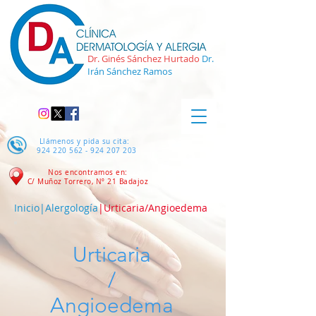
Dr. Ginés Sánchez Hurtado
Dr.
Irán Sánchez Ramos
Llámenos y pida su cita:
924 220 562 - 924 207
203
Nos encontramos en:
C/ Muñoz Torrero, Nº 21
Badajoz
Inicio
|
Alergología
|Urticaria/Angioedema
Urticaria
/
Angioedema