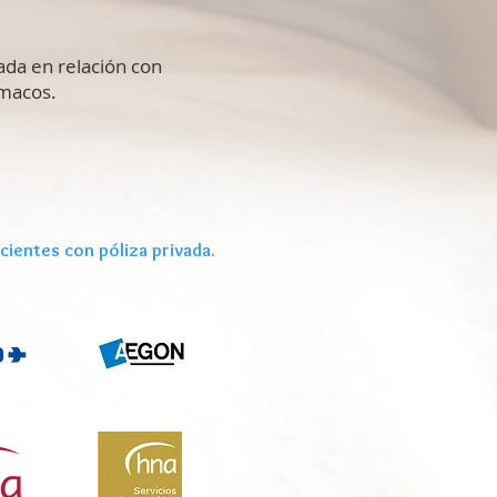
da en relación con
rmacos.
cientes con póliza privada.