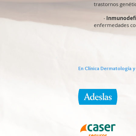
trastornos genétic
-
Inmunodefi
enfermedades com
En Clínica Dermatología y