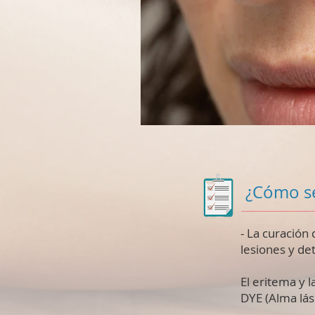
¿Cómo se
- La curación 
lesiones y de
El eritema y 
DYE (Alma lás