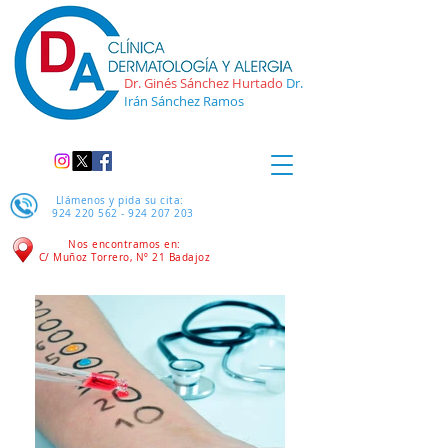
Dr. Ginés Sánchez Hurtado
Dr.
Irán Sánchez Ramos
Llámenos y pida su cita:
924 220 562 - 924 207
203
Nos encontramos en:
C/ Muñoz Torrero, Nº 21
Badajoz