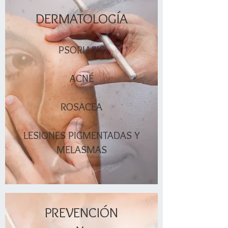
DERMATOLOGÍA
PSORIASIS
ACNÉ
ROSACEA
LESIONES PIGMENTADAS Y
MELASMAS
PREVENCIÓN